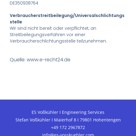
DE350938764
Verbraucherstreitbeilegung/Universalschlichtungs
stelle
Wir sind nicht bereit oder verpflichtet, an
Streitbeilegungsverfahren vor einer
Verbraucherschlichtungsstelle teilzunehmen.
Quelle: www.e-recht24.de
ES Voßkühler ǀ Engineering Services
Stefan Voßkühler ǀ Maierhof 8 ǀ 79801 Hohentengen
+49 172 2967872
i
nfo@es-vosskuehler.com